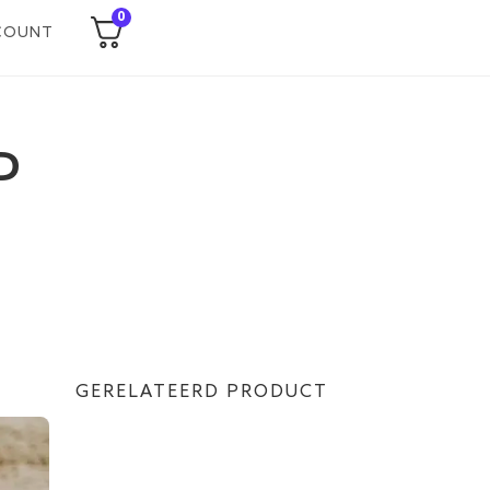
0
COUNT
 D
GERELATEERD PRODUCT