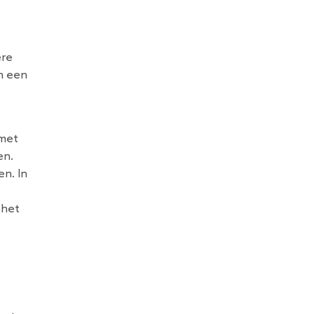
ere
n een
 met
en.
n. In
 het