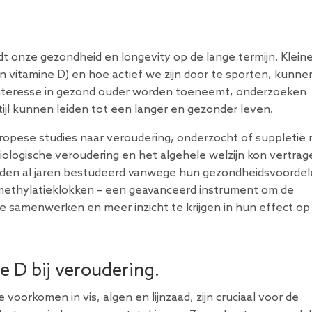
edt onze gezondheid en
longevity
op de lange termijn. Klein
n vitamine D)
en hoe actief we zijn door te sporten, kunne
 interesse in gezond ouder worden toeneemt, onderzoeken
jl kunnen leiden tot een langer en gezonder leven.
opese studies naar veroudering, onderzocht of suppletie
ologische veroudering en het algehele welzijn kon vertrag
den al jaren bestudeerd vanwege hun gezondheidsvoordele
methylatieklokken – een geavanceerd
instrument om de
e samenwerken en meer inzicht te krijgen in hun effect op
e D bij veroudering.
voorkomen in vis, algen en lijnzaad, zijn cruciaal voor
de