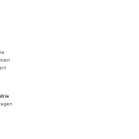
re
omen
ert
drie
dragen