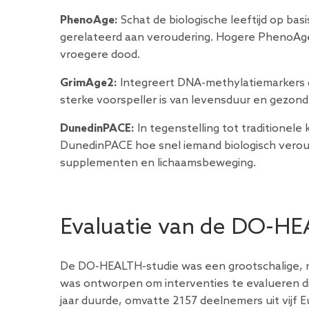
PhenoAge:
Schat de biologische leeftijd op ba
gerelateerd aan veroudering. Hogere PhenoAg
vroegere dood.
GrimAge2:
Integreert DNA-methylatiemarkers d
sterke voorspeller is van levensduur en gezon
DunedinPACE:
In tegenstelling tot traditionele 
DunedinPACE hoe snel iemand biologisch verouder
supplementen en lichaamsbeweging.
Evaluatie van de DO-HEA
De DO-HEALTH-studie was een grootschalige, m
was ontworpen om interventies te evalueren d
jaar duurde, omvatte 2157 deelnemers uit vijf