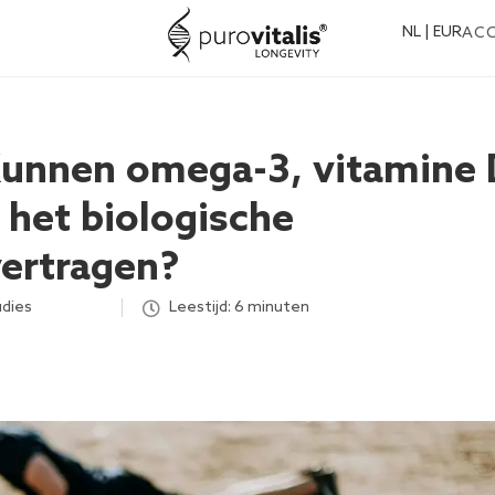
NL | EUR
AC
Kunnen omega-3, vitamine
het biologische
vertragen?
udies
,
,
,
,
,
,
,
,
,
Leestijd: 6 minuten