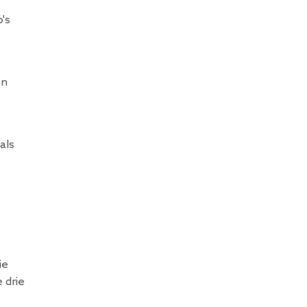
's
en
als
ie
 drie