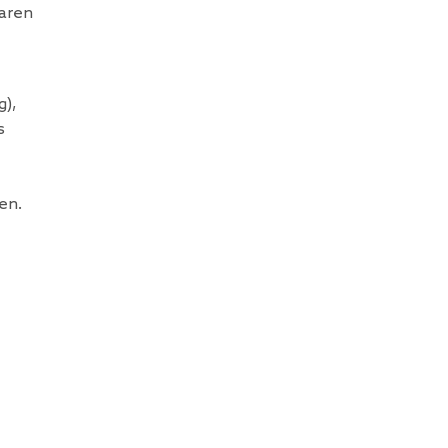
waren
g),
s
en.