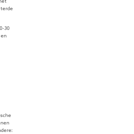
het
eterde
10-30
 en
ische
nnen
ndere: