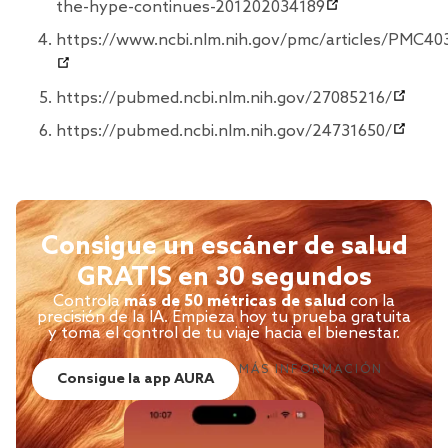
the-hype-continues-201202034189
https://www.ncbi.nlm.nih.gov/pmc/articles/PMC40
https://pubmed.ncbi.nlm.nih.gov/27085216/
https://pubmed.ncbi.nlm.nih.gov/24731650/
Consigue un escáner de salud
GRATIS en 30 segundos
Controla
más de 50 métricas de salud
con la
precisión de la IA. Empieza hoy tu prueba gratuita
y toma el control de tu viaje hacia el bienestar.
MÁS INFORMACIÓN
Consigue la app AURA