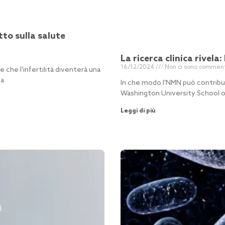
to sulla salute
La ricerca clinica rivel
16/12/2024
Non ci sono comment
 che l'infertilità diventerà una
da
In che modo l'NMN può contribui
Washington University School of
Leggi di più