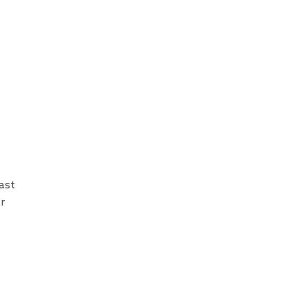
ast
r