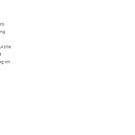
ro
ing
ürzte
t
ng im