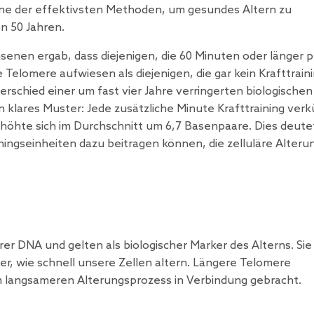
st eine der effektivsten Methoden, um gesundes Altern zu
n 50 Jahren.
enen ergab, dass diejenigen, die 60 Minuten oder länger p
 Telomere aufwiesen als diejenigen, die gar kein Krafttrain
rschied einer um fast vier Jahre verringerten biologischen
klares Muster: Jede zusätzliche Minute Krafttraining verk
rhöhte sich im Durchschnitt um 6,7 Basenpaare. Dies deute
ningseinheiten dazu beitragen können, die zelluläre Alteru
r DNA und gelten als biologischer Marker des Alterns. Sie
der, wie schnell unsere Zellen altern. Längere Telomere
 langsameren Alterungsprozess in Verbindung gebracht.