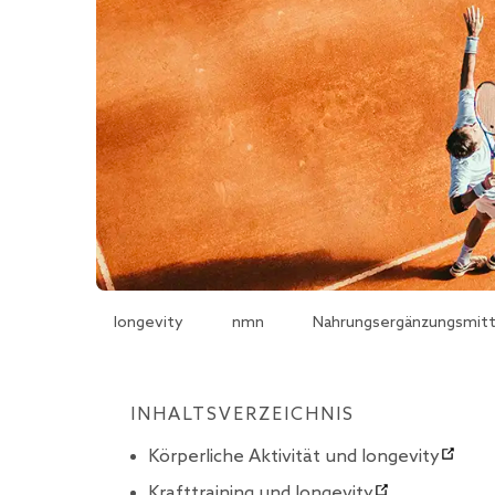
longevity
nmn
Nahrungsergänzungsmitt
INHALTSVERZEICHNIS
Körperliche Aktivität und longevity
Krafttraining und longevity