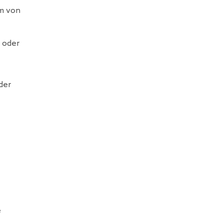
um von
 oder
der
e