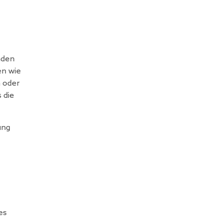
nden
en wie
n oder
 die
ung
es