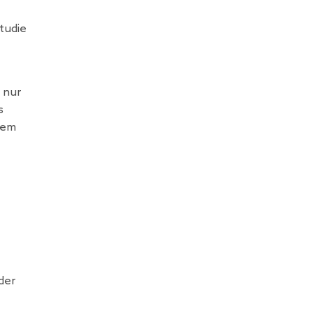
tudie
 nur
s
rem
der