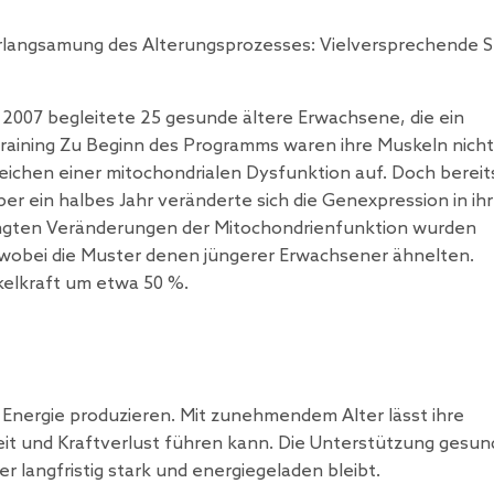
rlangsamung des Alterungsprozesses: Vielversprechende S
2007 begleitete 25 gesunde ältere Erwachsene, die ein
raining Zu Beginn des Programms waren ihre Muskeln nicht
ichen einer mitochondrialen Dysfunktion auf. Doch bereit
er ein halbes Jahr veränderte sich die Genexpression in ih
dingten Veränderungen der Mitochondrienfunktion wurden
, wobei die Muster denen jüngerer Erwachsener ähnelten.
skelkraft um etwa 50 %.
e Energie produzieren. Mit zunehmendem Alter lässt ihre
eit und Kraftverlust führen kann. Die Unterstützung gesun
r langfristig stark und energiegeladen bleibt.