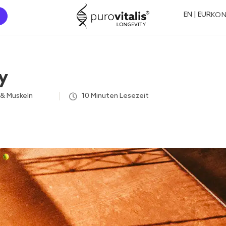
EN | EUR
KO
y
 & Muskeln
,
,
,
,
,
10 Minuten Lesezeit