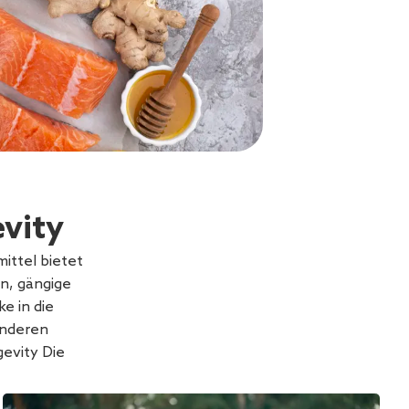
vity
ttel bietet
n, gängige
e in die
ünderen
evity Die