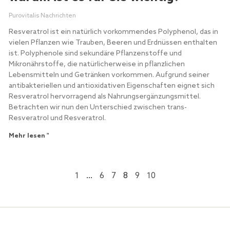
Purovitalis Nachrichten
Resveratrol ist ein natürlich vorkommendes Polyphenol, das in
vielen Pflanzen wie Trauben, Beeren und Erdnüssen enthalten
ist. Polyphenole sind sekundäre Pflanzenstoffe und
Mikronährstoffe, die natürlicherweise in pflanzlichen
Lebensmitteln und Getränken vorkommen. Aufgrund seiner
antibakteriellen und antioxidativen Eigenschaften eignet sich
Resveratrol hervorragend als Nahrungsergänzungsmittel.
Betrachten wir nun den Unterschied zwischen trans-
Resveratrol und Resveratrol.
Mehr lesen "
1
…
6
7
8
9
10