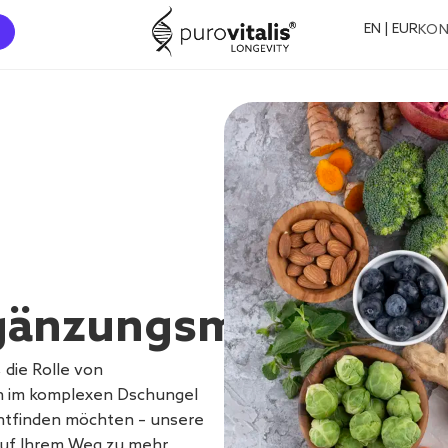
EN | EUR
KO
änzungsmittel
 die Rolle von
ch im komplexen Dschungel
htfinden möchten – unsere
 auf Ihrem Weg zu mehr