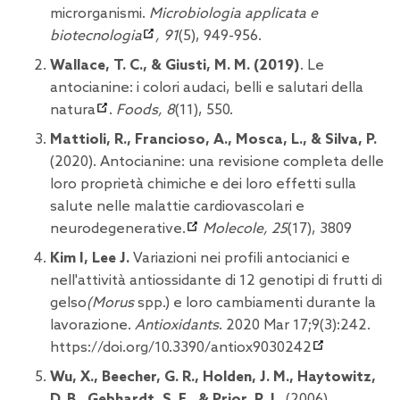
microrganismi.
Microbiologia applicata e
biotecnologia
, 91
(5), 949-956.
Wallace, T. C., & Giusti, M. M. (2019)
.
Le
antocianine: i colori audaci, belli e salutari della
natura
.
Foods, 8
(11), 550.
Mattioli, R., Francioso, A., Mosca, L., & Silva, P.
(2020).
Antocianine: una revisione completa delle
loro proprietà chimiche e dei loro effetti sulla
salute nelle malattie cardiovascolari e
neurodegenerative.
Molecole, 25
(17), 3809
Kim I, Lee J.
Variazioni nei profili antocianici e
nell'attività antiossidante di 12 genotipi di frutti di
gelso
(Morus
spp.) e loro cambiamenti durante la
lavorazione.
Antioxidants
. 2020 Mar 17;9(3):242.
https://doi.org/10.3390/antiox9030242
Wu, X., Beecher, G. R., Holden, J. M., Haytowitz,
D. B., Gebhardt, S. E., & Prior, R. L.
(2006).