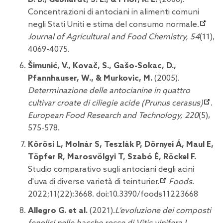
Concentrazioni di antociani in alimenti comuni
negli Stati Uniti e stima del consumo normale.
Journal of Agricultural and Food Chemistry, 54
(11),
4069-4075.
Šimunić, V., Kovač, S., Gašo-Sokac, D.,
Pfannhauser, W., & Murkovic, M.
(2005).
Determinazione delle antocianine in quattro
cultivar croate di ciliegie acide (Prunus cerasus)
.
European Food Research and Technology, 220
(5),
575-578.
Kőrösi L, Molnár S, Teszlák P, Dörnyei Á, Maul E,
Töpfer R, Marosvölgyi T, Szabó É, Röckel F.
Studio comparativo sugli antociani degli acini
d'uva di diverse varietà di teinturier.
Foods
.
2022;11(22):3668. doi:10.3390/foods11223668
Allegro G. et al.
(2021).
L'evoluzione dei composti