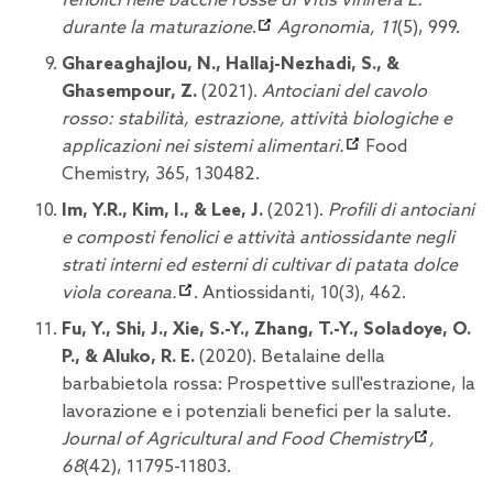
fenolici nelle bacche rosse di Vitis vinifera L.
durante la maturazione
.
Agronomia, 11
(5), 999.
Ghareaghajlou, N., Hallaj-Nezhadi, S., &
Ghasempour, Z.
(2021).
Antociani del cavolo
rosso: stabilità, estrazione, attività biologiche e
applicazioni nei sistemi alimentari.
Food
Chemistry, 365, 130482.
Im, Y.R., Kim, I., & Lee, J.
(2021).
Profili di antociani
e composti fenolici e attività antiossidante negli
strati interni ed esterni di cultivar di patata dolce
viola coreana.
. Antiossidanti, 10(3), 462.
Fu, Y., Shi, J., Xie, S.-Y., Zhang, T.-Y., Soladoye, O.
P., & Aluko, R. E.
(2020).
Betalaine della
barbabietola rossa: Prospettive sull'estrazione, la
lavorazione e i potenziali benefici per la salute.
Journal of Agricultural and Food Chemistry
,
68
(42), 11795-11803.