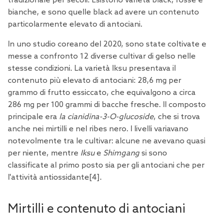
tradizionale per secoli. Esistono varietà black, rosse e
bianche, e sono quelle black ad avere un contenuto
particolarmente elevato di antociani.
In uno studio coreano del 2020, sono state coltivate e
messe a confronto 12 diverse cultivar di gelso nelle
stesse condizioni. La varietà Iksu presentava il
contenuto più elevato di antociani: 28,6 mg per
grammo di frutto essiccato, che equivalgono a circa
286 mg per 100 grammi di bacche fresche. Il composto
principale era
la cianidina-3-O-glucoside
, che si trova
anche nei mirtilli e nel ribes nero. I livelli variavano
notevolmente tra le cultivar: alcune ne avevano quasi
per niente, mentre
Iksu
e
Shimgang
si sono
classificate al primo posto sia per gli antociani che per
l'attività antiossidante[
4
].
Mirtilli e contenuto di antociani