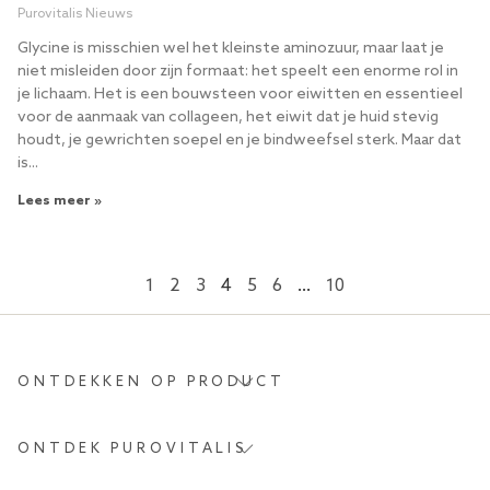
Purovitalis Nieuws
Glycine is misschien wel het kleinste aminozuur, maar laat je
niet misleiden door zijn formaat: het speelt een enorme rol in
je lichaam. Het is een bouwsteen voor eiwitten en essentieel
voor de aanmaak van collageen, het eiwit dat je huid stevig
houdt, je gewrichten soepel en je bindweefsel sterk. Maar dat
is...
Lees meer »
1
2
3
4
5
6
…
10
ONTDEKKEN OP PRODUCT
ONTDEK PUROVITALIS